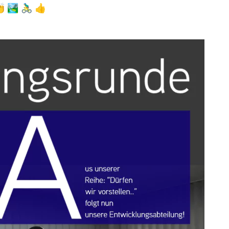
🏞️ 🚴‍♂️ 👍