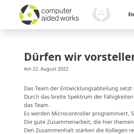
Ei
War
Kom
Dürfen wir vorstell
Pr
Am
22. August 2022
Mo
Mes
Das Team der Entwicklungsabteilung setzt
Ver
Durch das breite Spektrum der Fähigkeiten
das Team.
Es werden Microcontroller programmiert, S
Die gute Zusammenarbeit, die hier themenü
Den Zusammenhalt stärken die Kollegen reg