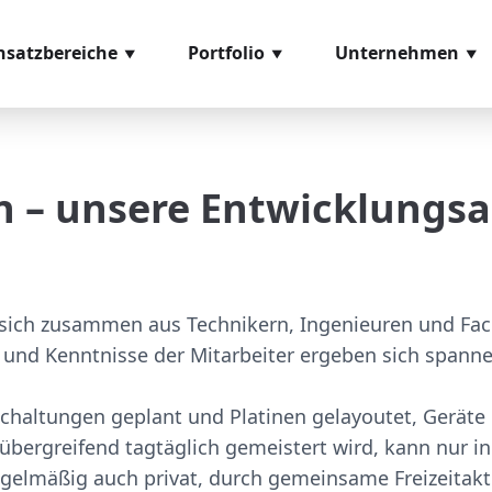
nsatzbereiche
Portfolio
Unternehmen
eneingangskontrolle
Softwaremodule
Über uns
missionierung
Hardwarekomponenten
Referenzen
en – unsere Entwicklungs
ozessmanagement
Videomaterial
Glossar
ntage
Leihstellungen
s- und Prüfsysteme
 sich zusammen aus Technikern, Ingenieuren und Fac
sand
 und Kenntnisse der Mitarbeiter ergeben sich spanne
chaltungen geplant und Platinen gelayoutet, Geräte
bergreifend tagtäglich gemeistert wird, kann nur in
elmäßig auch privat, durch gemeinsame Freizeitakti