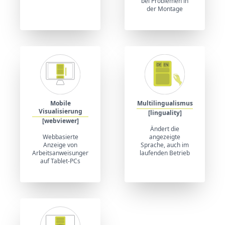
bei Problemen in
der Montage
Mobile
Multilingualismus
Visualisierung
[linguality]
[webviewer]
Ändert die
Webbasierte
angezeigte
Anzeige von
Sprache, auch im
Arbeitsanweisungen
laufenden Betrieb
auf Tablet-PCs