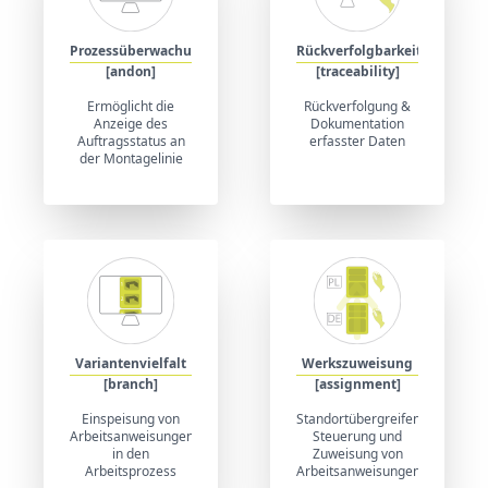
Prozessüberwachung
Rückverfolgbarkeit
[andon]
[traceability]
Ermöglicht die
Rückverfolgung &
Anzeige des
Dokumentation
Auftragsstatus an
erfasster Daten
der Montagelinie
Variantenvielfalt
Werkszuweisung
[branch]
[assignment]
Einspeisung von
Standortübergreifende
Arbeitsanweisungen
Steuerung und
in den
Zuweisung von
Arbeitsprozess
Arbeitsanweisungen