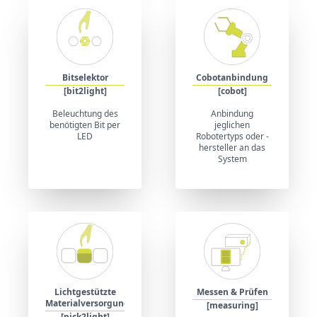
Bitselektor
Cobotanbindung
[bit2light]
[cobot]
Beleuchtung des
Anbindung
benötigten Bit per
jeglichen
LED
Robotertyps oder -
hersteller an das
System
Lichtgestützte
Messen & Prüfen
Materialversorgung
[measuring]
[pick2light]