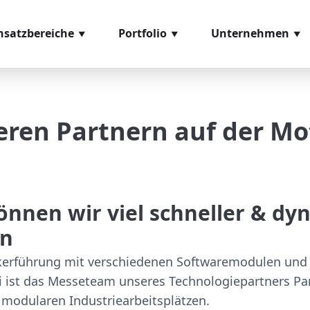
nsatzbereiche
Portfolio
Unternehmen
eneingangskontrolle
Softwaremodule
Über uns
missionierung
Hardwarekomponenten
Referenzen
ren Partnern auf der Mo
ozessmanagement
Videomaterial
Glossar
ntage
Leihstellungen
s- und Prüfsysteme
nnen wir viel schneller & dy
sand
en
erkerführung mit verschiedenen Softwaremodulen un
ei ist das Messeteam unseres Technologiepartners 
 modularen Industriearbeitsplätzen.