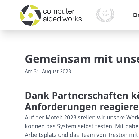
Ei
War
Kom
Gemeinsam mit unse
Pr
Am
31. August 2023
Mo
Mes
Dank Partnerschaften kö
Ver
Anforderungen reagier
Auf der Motek 2023 stellen wir unsere W
können das System selbst testen. Mit dab
Arbeitsplatz und das Team von Treston mit