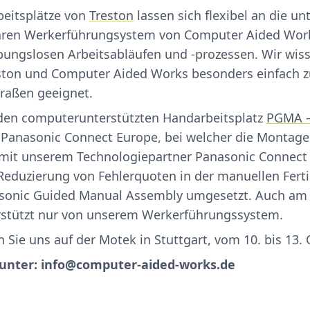
beitsplätze von
Treston
lassen sich flexibel an die 
ren Werkerführungsystem von Computer Aided Works 
eibungslosen Arbeitsabläufen und -prozessen. Wir wi
reston und Computer Aided Works besonders einfach z
traßen geeignet.
 den computerunterstützten Handarbeitsplatz
PGMA –
n Panasonic Connect Europe, bei welcher die Montag
 mit unserem Technologiepartner Panasonic Connect
 Reduzierung von Fehlerquoten in der manuellen Fert
onic Guided Manual Assembly umgesetzt. Auch am 
erstützt nur von unserem Werkerführungssystem.
 Sie uns auf der Motek in Stuttgart, vom 10. bis 13. 
 unter: info@computer-aided-works.de