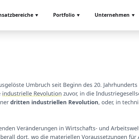
nsatzbereiche
Portfolio
Unternehmen
eneingangskontrolle
Softwaremodule
Über uns
missionierung
Hardwarekomponenten
Referenzen
ozessmanagement
Videomaterial
Glossar
ntage
Leihstellungen
usgelöste Umbruch seit Beginn des 20. Jahrhunderts
s- und Prüfsysteme
e
industrielle Revolution
zuvor, in die Industriegesell
sand
iner
dritten industriellen Revolution
, oder, in techn
enden Veränderungen in Wirtschafts- und Arbeitswelt,
 überall dort, wo die materiellen Voraussetzungen 