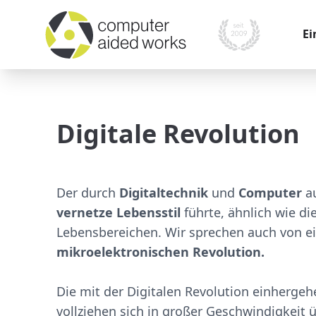
Ei
War
Kom
Digitale Revolution
Pr
Mo
Der durch
Digitaltechnik
und
Computer
a
Mes
vernetze Lebensstil
führte, ähnlich wie di
Ver
Lebensbereichen. Wir sprechen auch von e
mikroelektronischen Revolution.
Die mit der Digitalen Revolution einhergeh
vollziehen sich in großer Geschwindigkeit