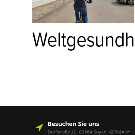
Besuchen Sie uns
Dorfstraße 20, 83564 Soyen, GERMANY