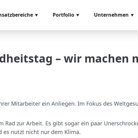
nsatzbereiche
Portfolio
Unternehmen
eneingangskontrolle
Softwaremodule
Über uns
missionierung
Hardwarekomponenten
Referenzen
dheitstag – wir machen m
ozessmanagement
Videomaterial
Glossar
ntage
Leihstellungen
s- und Prüfsysteme
sand
Ihrer Mitarbeiter ein Anliegen. Im Fokus des Weltge
 Rad zur Arbeit. Es gibt sogar ein paar Unerschroc
d es nutzt nicht nur dem Klima.