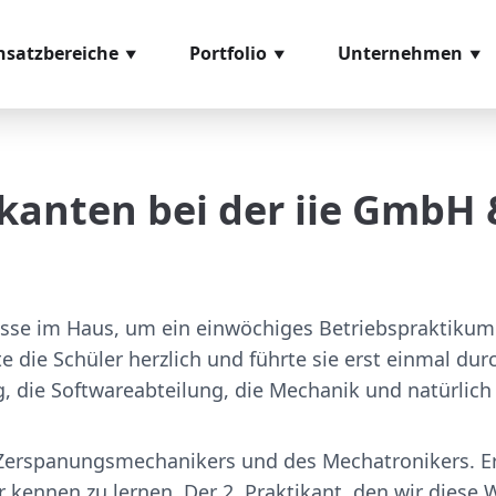
nsatzbereiche
Portfolio
Unternehmen
eneingangskontrolle
Softwaremodule
Über uns
missionierung
Hardwarekomponenten
Referenzen
kanten bei der iie GmbH 
ozessmanagement
Videomaterial
Glossar
ntage
Leihstellungen
s- und Prüfsysteme
lasse im Haus, um ein einwöchiges Betriebspraktikum
sand
te die Schüler herzlich und führte sie erst einmal d
g, die Softwareabteilung, die Mechanik und natürlich
es Zerspanungsmechanikers und des Mechatronikers. 
r kennen zu lernen. Der 2. Praktikant, den wir dies