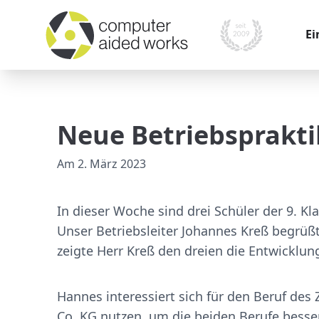
Ei
War
Kom
Neue Betriebsprakti
Pr
Am
2. März 2023
Mo
Mes
In dieser Woche sind drei Schüler der 9. K
Ver
Unser Betriebsleiter Johannes Kreß begrüß
zeigte Herr Kreß den dreien die Entwicklun
Hannes interessiert sich für den Beruf d
Co. KG nutzen, um die beiden Berufe besse