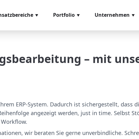
nsatzbereiche
Portfolio
Unternehmen
eneingangskontrolle
Softwaremodule
Über uns
missionierung
Hardwarekomponenten
Referenzen
agsbearbeitung – mit un
ozessmanagement
Videomaterial
Glossar
ntage
Leihstellungen
s- und Prüfsysteme
sand
hrem ERP-System. Dadurch ist sichergestellt, dass 
n Reihenfolge angezeigt werden, just in time. Selbst 
 Workflow.
ationen, wir beraten Sie gerne unverbindliche. Schr