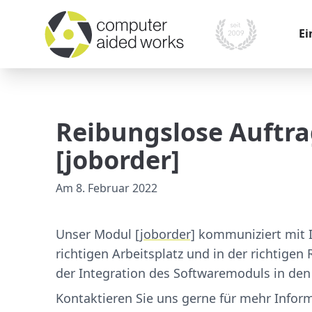
Ei
War
Kom
Reibungslose Auftr
Pr
[joborder]
Mo
Am
8. Februar 2022
Mes
Ver
Unser Modul
[joborder]
kommuniziert mit I
richtigen Arbeitsplatz und in der richtige
der Integration des Softwaremoduls in den
Kontaktieren Sie uns gerne für mehr Inform