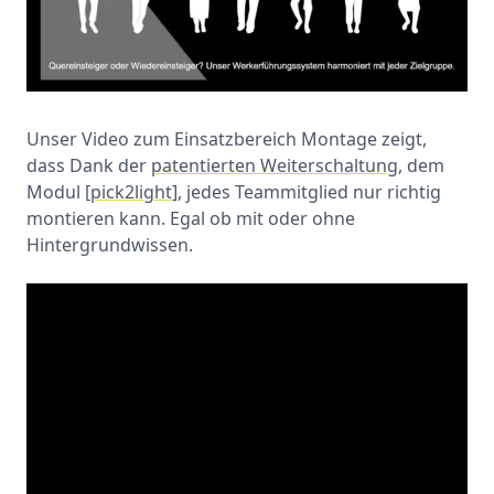
Unser Video zum Einsatzbereich Montage zeigt,
dass Dank der
patentierten Weiterschaltung
, dem
Modul
[pick2light]
, jedes Teammitglied nur richtig
montieren kann. Egal ob mit oder ohne
Hintergrundwissen.