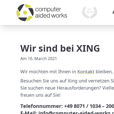
I
i
Wir sind bei XING
O
P
Am
16. March 2021
A
Wir möchten mit Ihnen in
Kontakt
bleiben, 
M
Besuchen Sie uns auf Xing und vernetzen Si
s
Sie suchen neue Herausforderungen? Viellei
S
freuen uns auf Sie!
Telefonnummer: +49 8071 / 1034 – 20
E-Mail: info@computer-aided-works.