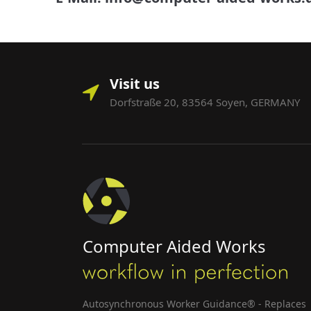
Visit us
Dorfstraße 20, 83564 Soyen, GERMANY
Computer Aided Works
Autosynchronous Worker Guidance® - Replaces