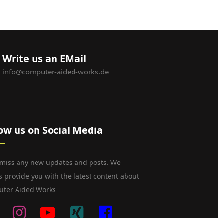
Write us an EMail
info@computer-aided-works.de
low us on Social Media
 miss any new updates and posts. We
s provide you with the latest content about
ter Aided Works