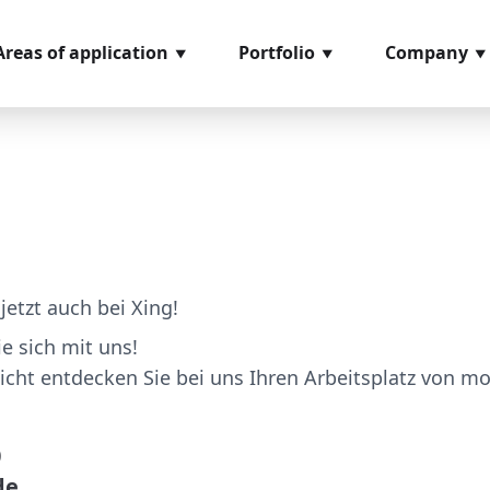
Areas of application
Portfolio
Company
ncoming goods
Softwaremodules
About us
nspection
Hardware
References
rder picking
components
Glossary
rocess management
Video material
ssembly
Loan positions
jetzt auch bei Xing!
easuring and testing
e sich mit uns!
ystems
cht entdecken Sie bei uns Ihren Arbeitsplatz von mo
hipping
0
de