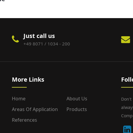
Just call us
+49 8071 / 1034 - 200
More Links
Fol
Home
About Us
Don't
alway
Areas Of Application
Products
Compu
References